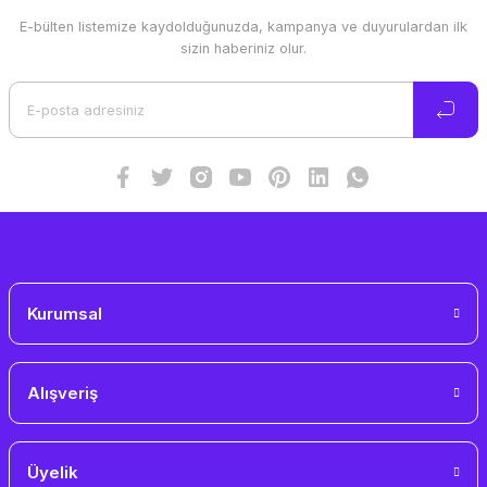
E-bülten listemize kaydolduğunuzda, kampanya ve duyurulardan ilk
Ürün resmi kalitesiz, bozuk veya görüntülenemiyor.
sizin haberiniz olur.
Ürün açıklamasında eksik bilgiler bulunuyor.
Ürün bilgilerinde hatalar bulunuyor.
Ürün fiyatı diğer sitelerden daha pahalı.
Bu ürüne benzer farklı alternatifler olmalı.
Gönder
Kurumsal
Alışveriş
Üyelik