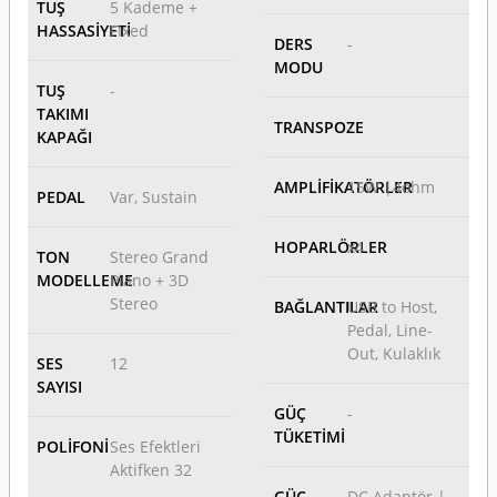
TUŞ
5 Kademe +
HASSASİYETİ
Fixed
DERS
-
MODU
TUŞ
-
TAKIMI
TRANSPOZE
-
KAPAĞI
AMPLİFİKATÖRLER
15W |4ohm
PEDAL
Var, Sustain
HOPARLÖRLER
x4
TON
Stereo Grand
MODELLEME
Piano + 3D
Stereo
BAĞLANTILAR
USB to Host,
Pedal, Line-
Out, Kulaklık
SES
12
SAYISI
GÜÇ
-
TÜKETİMİ
POLİFONİ
Ses Efektleri
Aktifken 32
GÜÇ
DC Adaptör |