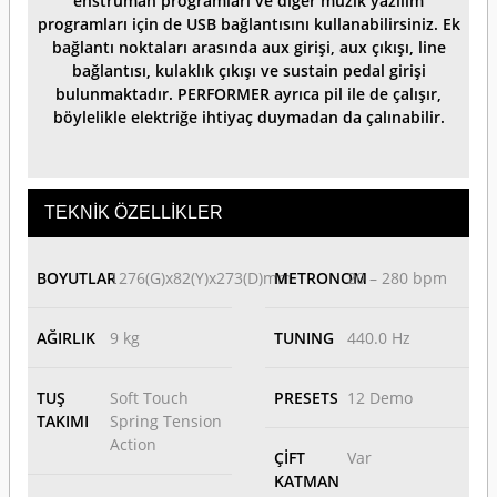
enstrüman programları ve diğer müzik yazılım
programları için de USB bağlantısını kullanabilirsiniz. Ek
bağlantı noktaları arasında aux girişi, aux çıkışı, line
bağlantısı, kulaklık çıkışı ve sustain pedal girişi
bulunmaktadır. PERFORMER ayrıca pil ile de çalışır,
böylelikle elektriğe ihtiyaç duymadan da çalınabilir.
TEKNİK ÖZELLİKLER
BOYUTLAR
1276(G)x82(Y)x273(D)mm
METRONOM
20 – 280 bpm
AĞIRLIK
9 kg
TUNING
440.0 Hz
TUŞ
Soft Touch
PRESETS
12 Demo
TAKIMI
Spring Tension
Action
ÇİFT
Var
KATMAN