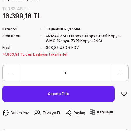
17.082,46 TL
16.399,16 TL
Kategori
Taşınabilir Piyanolar
Stok Kodu
QZM4Q274TL(Kopya-(Kopya-B96)(Kopya-
WMQ)(Kopya-7YP)(Kopya-2NG)
Fiyat
308,33 USD + KDV
*1.803,91 TL den başlayan taksitlerle!
Sepete Ekle
Karşılaştır
Yorum Yaz
Tavsiye Et
Paylaş