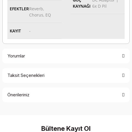
KAYNAĞI
6x D Pil
EFEKTLER
Reverb,
Chorus, EQ
KAYIT
-
Yorumlar
Taksit Seçenekleri
Bu ürüne ilk yorumu siz yapın!
Önerileriniz
Yorum Yaz
Bu ürünün fiyat bilgisi, resim, ürün açıklamalarında ve diğer
konularda yetersiz gördüğünüz noktaları öneri formunu
kullanarak tarafımıza iletebilirsiniz.
Görüş ve önerileriniz için teşekkür ederiz.
Bültene Kayıt Ol