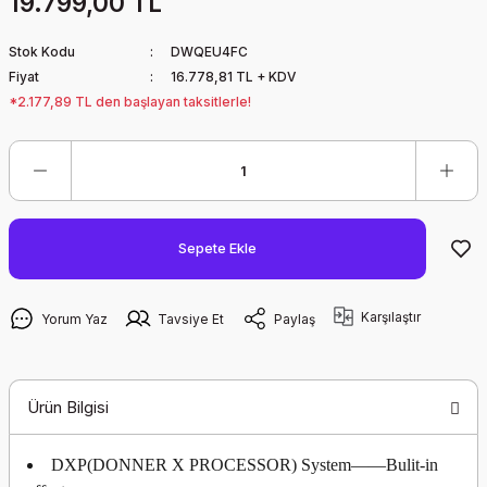
19.799,00 TL
Stok Kodu
DWQEU4FC
Fiyat
16.778,81 TL + KDV
*2.177,89 TL den başlayan taksitlerle!
Sepete Ekle
Karşılaştır
Yorum Yaz
Tavsiye Et
Paylaş
Ürün Bilgisi
DXP(DONNER X PROCESSOR) System——Bulit-in