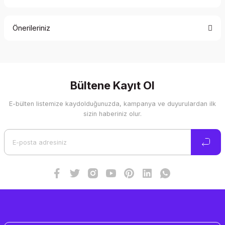
Bu ürüne ilk yorumu siz yapın!
Önerileriniz
Yorum Yaz
Bu ürünün fiyat bilgisi, resim, ürün açıklamalarında ve diğer
konularda yetersiz gördüğünüz noktaları öneri formunu
kullanarak tarafımıza iletebilirsiniz.
Görüş ve önerileriniz için teşekkür ederiz.
Bültene Kayıt Ol
E-bülten listemize kaydolduğunuzda, kampanya ve duyurulardan ilk
Ürün resmi kalitesiz, bozuk veya görüntülenemiyor.
sizin haberiniz olur.
Ürün açıklamasında eksik bilgiler bulunuyor.
Ürün bilgilerinde hatalar bulunuyor.
Ürün fiyatı diğer sitelerden daha pahalı.
Bu ürüne benzer farklı alternatifler olmalı.