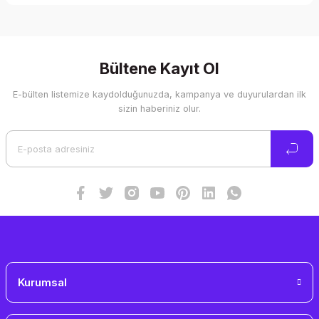
Bu ürünün fiyat bilgisi, resim, ürün açıklamalarında ve diğer
konularda yetersiz gördüğünüz noktaları öneri formunu
kullanarak tarafımıza iletebilirsiniz.
Görüş ve önerileriniz için teşekkür ederiz.
Bültene Kayıt Ol
E-bülten listemize kaydolduğunuzda, kampanya ve duyurulardan ilk
Ürün resmi kalitesiz, bozuk veya görüntülenemiyor.
sizin haberiniz olur.
Ürün açıklamasında eksik bilgiler bulunuyor.
Ürün bilgilerinde hatalar bulunuyor.
Ürün fiyatı diğer sitelerden daha pahalı.
Bu ürüne benzer farklı alternatifler olmalı.
Gönder
Kurumsal