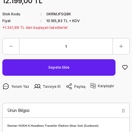
12.199,00 TL
Stok Kodu
GKRMJFSQ8K
Fiyat
10.165,83 TL + KDV
*1.341,89 TL den başlayan taksitlerle!
Sepete Ekle
Karşılaştır
Yorum Yaz
Tavsiye Et
Paylaş
Ürün Bilgisi
Donner HUSH-X Headless Traveller Elektro Gitar Seti (Sunburst)