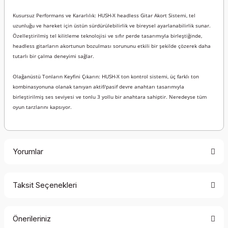
Kusursuz Performans ve Kararlılık: HUSH-X headless Gitar Akort Sistemi, tel
uzunluğu ve hareket için üstün sürdürülebilirlik ve bireysel ayarlanabilirlik sunar.
Özelleştirilmiş tel kilitleme teknolojisi ve sıfır perde tasarımıyla birleştiğinde,
headless gitarların akortunun bozulması sorununu etkili bir şekilde çözerek daha
tutarlı bir çalma deneyimi sağlar.
Olağanüstü Tonların Keyfini Çıkarın: HUSH-X ton kontrol sistemi, üç farklı ton
kombinasyonuna olanak tanıyan aktif/pasif devre anahtarı tasarımıyla
birleştirilmiş ses seviyesi ve tonlu 3 yollu bir anahtara sahiptir. Neredeyse tüm
oyun tarzlarını kapsıyor.
Yorumlar
Taksit Seçenekleri
Bu ürüne ilk yorumu siz yapın!
Önerileriniz
Yorum Yaz