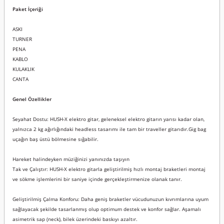
Paket İçeriği
ASKI
TURNER
PENA
KABLO
KULAKLIK
CANTA
Genel Özellikler
Seyahat Dostu: HUSH-X elektro gitar, geleneksel elektro gitarın yarısı kadar olan,
yalnızca 2 kg ağırlığındaki headless tasarımı ile tam bir traveller gitarıdır.Gig bag
uçağın baş üstü bölmesine sığabilir.
Hareket halindeyken müziğinizi yanınızda taşıyın
Tak ve Çalıştır: HUSH-X elektro gitarla geliştirilmiş hızlı montaj braketleri montaj
ve sökme işlemlerini bir saniye içinde gerçekleştirmenize olanak tanır.
Geliştirilmiş Çalma Konforu: Daha geniş braketler vücudunuzun kıvrımlarına uyum
sağlayacak şekilde tasarlanmış olup optimum destek ve konfor sağlar. Aşamalı
asimetrik sap (neck), bilek üzerindeki baskıyı azaltır.