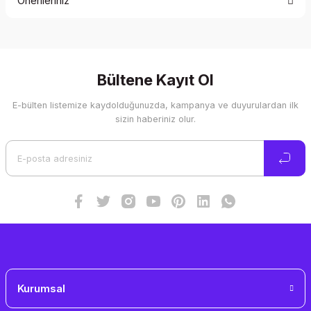
Önerileriniz
Yorum Yaz
Bu ürünün fiyat bilgisi, resim, ürün açıklamalarında ve diğer
konularda yetersiz gördüğünüz noktaları öneri formunu
kullanarak tarafımıza iletebilirsiniz.
Görüş ve önerileriniz için teşekkür ederiz.
Bültene Kayıt Ol
E-bülten listemize kaydolduğunuzda, kampanya ve duyurulardan ilk
Ürün resmi kalitesiz, bozuk veya görüntülenemiyor.
sizin haberiniz olur.
Ürün açıklamasında eksik bilgiler bulunuyor.
Ürün bilgilerinde hatalar bulunuyor.
Ürün fiyatı diğer sitelerden daha pahalı.
Bu ürüne benzer farklı alternatifler olmalı.
Gönder
Kurumsal