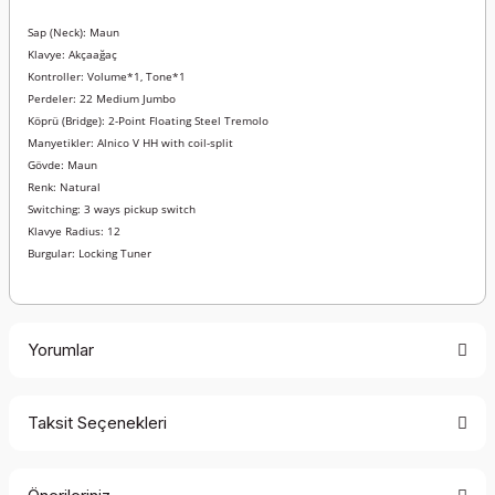
Sap (Neck): Maun
Klavye: Akçaağaç
Kontroller: Volume*1, Tone*1
Perdeler: 22 Medium Jumbo
Köprü (Bridge): 2-Point Floating Steel Tremolo
Manyetikler: Alnico V HH with coil-split
Gövde: Maun
Renk: Natural
Switching: 3 ways pickup switch
Klavye Radius: 12
Burgular: Locking Tuner
Yorumlar
Taksit Seçenekleri
Bu ürüne ilk yorumu siz yapın!