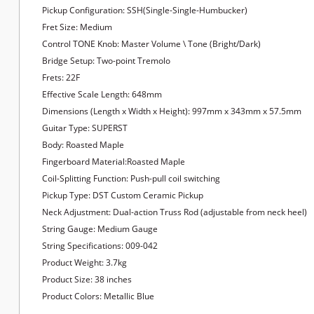
Pickup Configuration: SSH(Single-Single-Humbucker)
Fret Size: Medium
Control TONE Knob: Master Volume \ Tone (Bright/Dark)
Bridge Setup: Two-point Tremolo
Frets: 22F
Effective Scale Length: 648mm
Dimensions (Length x Width x Height): 997mm x 343mm x 57.5mm
Guitar Type: SUPERST
Body: Roasted Maple
Fingerboard Material:Roasted Maple
Coil-Splitting Function: Push-pull coil switching
Pickup Type: DST Custom Ceramic Pickup
Neck Adjustment: Dual-action Truss Rod (adjustable from neck heel)
String Gauge: Medium Gauge
String Specifications: 009-042
Product Weight: 3.7kg
Product Size: 38 inches
Product Colors: Metallic Blue