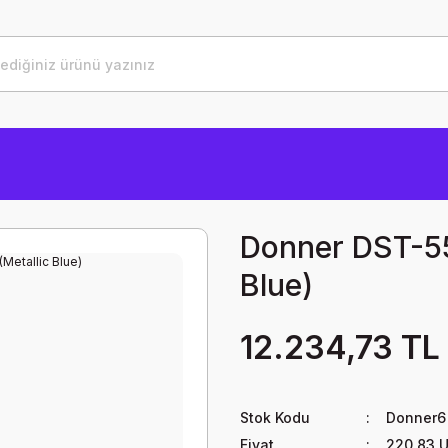
Donner DST-550
Blue)
12.234,73 TL
Stok Kodu
Donner6
Fiyat
220,83 