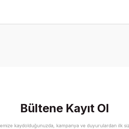
onularda yetersiz gördüğünüz noktaları öneri formunu kullanarak tarafımız
Bu ürüne ilk yorumu siz yapın!
Yorum Yaz
Bültene Kayıt Ol
stemize kaydolduğunuzda, kampanya ve duyurulardan ilk siz
Gönder