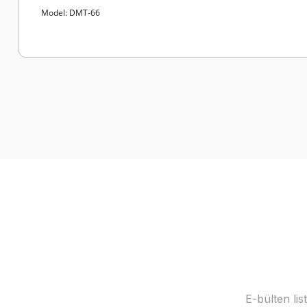
Model: DMT-66
Bu ürünün fiyat bilgisi, resim, ürün açıklamalarında ve diğer k
Görüş ve önerileriniz için teşekkür ederiz.
Ürün resmi kalitesiz, bozuk veya görüntülenemiyor.
Ürün açıklamasında eksik bilgiler bulunuyor.
Ürün bilgilerinde hatalar bulunuyor.
Ürün fiyatı diğer sitelerden daha pahalı.
Bu ürüne benzer farklı alternatifler olmalı.
E-bülten li