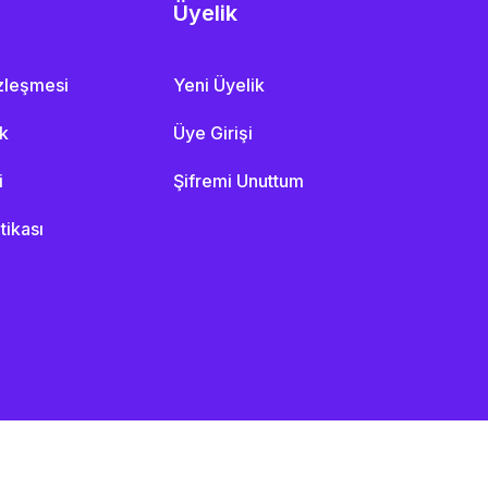
Üyelik
özleşmesi
Yeni Üyelik
ik
Üye Girişi
i
Şifremi Unuttum
itikası