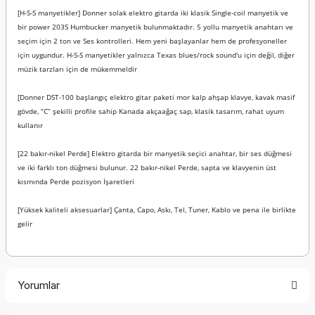
[H-S-S manyetikler] Donner solak elektro gitarda iki klasik Single-coil manyetik ve
bir power 203S Humbucker manyetik bulunmaktadır. 5 yollu manyetik anahtarı ve
seçim için 2 ton ve Ses kontrolleri. Hem yeni başlayanlar hem de profesyoneller
için uygundur. H-S-S manyetikler yalnızca Texas blues/rock sound'u için değil, diğer
müzik tarzları için de mükemmeldir
[Donner DST-100 başlangıç elektro gitar paketi mor kalp ahşap klavye, kavak masif
gövde, “C” şekilli profile sahip Kanada akçaağaç sap, klasik tasarım, rahat uyum
kullanır
[22 bakır-nikel Perde] Elektro gitarda bir manyetik seçici anahtar, bir ses düğmesi
ve iki farklı ton düğmesi bulunur. 22 bakır-nikel Perde, sapta ve klavyenin üst
kısmında Perde pozisyon İşaretleri
[Yüksek kaliteli aksesuarlar] Çanta, Capo, Askı, Tel, Tuner, Kablo ve pena ile birlikte
gelir
Yorumlar