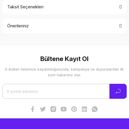
Taksit Seçenekleri
Bu ürüne ilk yorumu siz yapın!
Önerileriniz
Yorum Yaz
Bu ürünün fiyat bilgisi, resim, ürün açıklamalarında ve diğer
konularda yetersiz gördüğünüz noktaları öneri formunu
kullanarak tarafımıza iletebilirsiniz.
Görüş ve önerileriniz için teşekkür ederiz.
Bültene Kayıt Ol
E-bülten listemize kaydolduğunuzda, kampanya ve duyurulardan ilk
Ürün resmi kalitesiz, bozuk veya görüntülenemiyor.
sizin haberiniz olur.
Ürün açıklamasında eksik bilgiler bulunuyor.
Ürün bilgilerinde hatalar bulunuyor.
Ürün fiyatı diğer sitelerden daha pahalı.
Bu ürüne benzer farklı alternatifler olmalı.