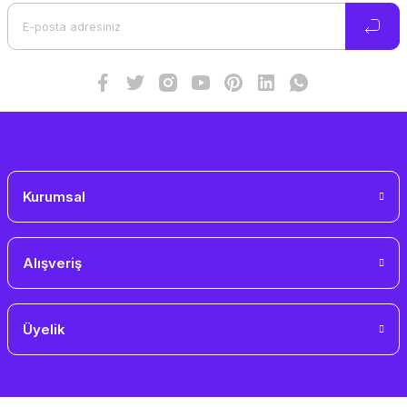
Ürün bilgilerinde hatalar bulunuyor.
Ürün fiyatı diğer sitelerden daha pahalı.
Bu ürüne benzer farklı alternatifler olmalı.
Gönder
Kurumsal
Alışveriş
Üyelik