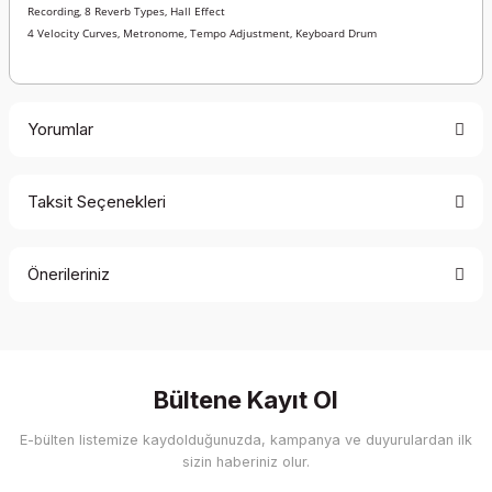
Recording, 8 Reverb Types, Hall Effect
4 Velocity Curves, Metronome, Tempo Adjustment, Keyboard Drum
Yorumlar
Taksit Seçenekleri
Bu ürüne ilk yorumu siz yapın!
Önerileriniz
Yorum Yaz
Bu ürünün fiyat bilgisi, resim, ürün açıklamalarında ve diğer
konularda yetersiz gördüğünüz noktaları öneri formunu
kullanarak tarafımıza iletebilirsiniz.
Görüş ve önerileriniz için teşekkür ederiz.
Bültene Kayıt Ol
E-bülten listemize kaydolduğunuzda, kampanya ve duyurulardan ilk
Ürün resmi kalitesiz, bozuk veya görüntülenemiyor.
sizin haberiniz olur.
Ürün açıklamasında eksik bilgiler bulunuyor.