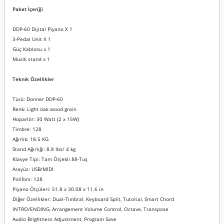
Paket İçeriği
DDP-60 Dijital Piyano X 1
3-Pedal Unit X 1
Güç Kablosu x 1
Muzik stand x 1
Teknik Özellikler
Türü: Donner DDP-60
Renk: Light oak wood grain
Hoparlör: 30 Watt (2 x 15W)
Timbre: 128
Ağırlık: 18.5 KG
Stand Ağırlığı: 8.8 lbs/ 4 kg
Klavye Tipi: Tam Ölçekli 88-Tuş
Arayüz: USB/MIDI
Polifoni: 128
Piyano Ölçüleri: 51.8 x 30.08 x 11.6 in
Diğer Özellikler: Dual-Timbral, Keyboard Split, Tutorial, Smart Chord
INTRO/ENDING, Arrangement Volume Control, Octave, Transpose
Audio Brightness Adjustment, Program Save