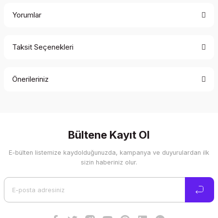
Yorumlar
Taksit Seçenekleri
Bu ürüne ilk yorumu siz yapın!
Önerileriniz
Yorum Yaz
Bu ürünün fiyat bilgisi, resim, ürün açıklamalarında ve diğer
konularda yetersiz gördüğünüz noktaları öneri formunu
kullanarak tarafımıza iletebilirsiniz.
Görüş ve önerileriniz için teşekkür ederiz.
Bültene Kayıt Ol
E-bülten listemize kaydolduğunuzda, kampanya ve duyurulardan ilk
Ürün resmi kalitesiz, bozuk veya görüntülenemiyor.
sizin haberiniz olur.
Ürün açıklamasında eksik bilgiler bulunuyor.
Ürün bilgilerinde hatalar bulunuyor.
Ürün fiyatı diğer sitelerden daha pahalı.
Bu ürüne benzer farklı alternatifler olmalı.