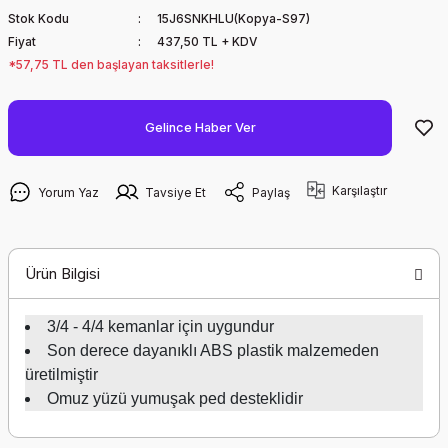
Stok Kodu
15J6SNKHLU(Kopya-S97)
Fiyat
437,50 TL + KDV
*57,75 TL den başlayan taksitlerle!
Gelince Haber Ver
Karşılaştır
Yorum Yaz
Tavsiye Et
Paylaş
Ürün Bilgisi
3/4 - 4/4 kemanlar için uygundur
Son derece dayanıklı ABS plastik malzemeden
üretilmiştir
Omuz yüzü yumuşak ped desteklidir