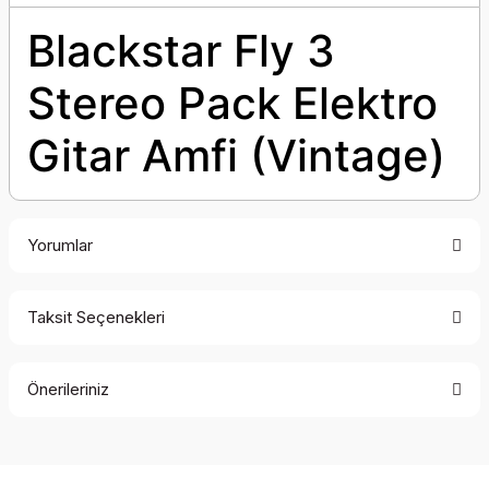
Blackstar Fly 3
Stereo Pack Elektro
Gitar Amfi (Vintage)
Yorumlar
Taksit Seçenekleri
Bu ürüne ilk yorumu siz yapın!
Önerileriniz
Yorum Yaz
Bu ürünün fiyat bilgisi, resim, ürün açıklamalarında ve diğer
konularda yetersiz gördüğünüz noktaları öneri formunu
kullanarak tarafımıza iletebilirsiniz.