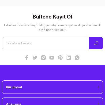
Bu ürünün fiyat bilgisi, resim, ürün açıklamalarında ve diğer
konularda yetersiz gördüğünüz noktaları öneri formunu
kullanarak tarafımıza iletebilirsiniz.
Görüş ve önerileriniz için teşekkür ederiz.
Bültene Kayıt Ol
E-bülten listemize kaydolduğunuzda, kampanya ve duyurulardan ilk
Ürün resmi kalitesiz, bozuk veya görüntülenemiyor.
sizin haberiniz olur.
Ürün açıklamasında eksik bilgiler bulunuyor.
Ürün bilgilerinde hatalar bulunuyor.
Ürün fiyatı diğer sitelerden daha pahalı.
Bu ürüne benzer farklı alternatifler olmalı.
Gönder
Kurumsal
Alışveriş