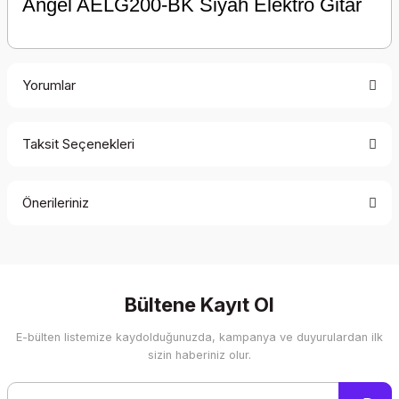
Angel AELG200-BK Siyah Elektro Gitar
Yorumlar
Taksit Seçenekleri
Bu ürüne ilk yorumu siz yapın!
Önerileriniz
Yorum Yaz
Bu ürünün fiyat bilgisi, resim, ürün açıklamalarında ve diğer
konularda yetersiz gördüğünüz noktaları öneri formunu
kullanarak tarafımıza iletebilirsiniz.
Görüş ve önerileriniz için teşekkür ederiz.
Bültene Kayıt Ol
E-bülten listemize kaydolduğunuzda, kampanya ve duyurulardan ilk
Ürün resmi kalitesiz, bozuk veya görüntülenemiyor.
sizin haberiniz olur.
Ürün açıklamasında eksik bilgiler bulunuyor.
Ürün bilgilerinde hatalar bulunuyor.