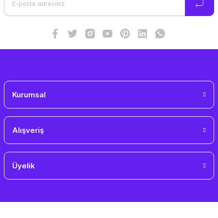
Ürün fiyatı diğer sitelerden daha pahalı.
Bu ürüne benzer farklı alternatifler olmalı.
Gönder
Kurumsal
Alışveriş
Üyelik