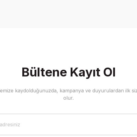
Bu ürüne ilk yorumu siz yapın!
Yorum Yaz
Bültene Kayıt Ol
stemize kaydolduğunuzda, kampanya ve duyurulardan ilk siz
Gönder
olur.