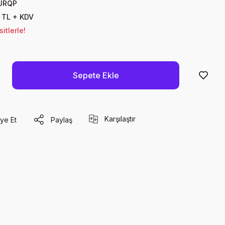
JRQP
 TL + KDV
itlerle!
Sepete Ekle
Karşılaştır
ye Et
Paylaş