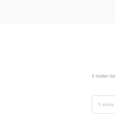
Görüş ve önerileriniz için teşekkür ederiz.
Ürün resmi kalitesiz, bozuk veya görüntülenemiyor.
Ürün açıklamasında eksik bilgiler bulunuyor.
Ürün bilgilerinde hatalar bulunuyor.
Ürün fiyatı diğer sitelerden daha pahalı.
Bu ürüne benzer farklı alternatifler olmalı.
E-bülten li