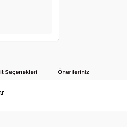
it Seçenekleri
Önerileriniz
ar
onularda yetersiz gördüğünüz noktaları öneri formunu kullanarak tarafımız