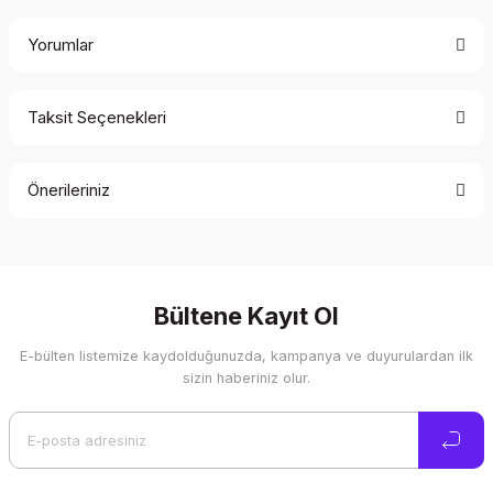
Yorumlar
Taksit Seçenekleri
Bu ürüne ilk yorumu siz yapın!
Önerileriniz
Yorum Yaz
Bu ürünün fiyat bilgisi, resim, ürün açıklamalarında ve diğer
konularda yetersiz gördüğünüz noktaları öneri formunu
kullanarak tarafımıza iletebilirsiniz.
Görüş ve önerileriniz için teşekkür ederiz.
Bültene Kayıt Ol
E-bülten listemize kaydolduğunuzda, kampanya ve duyurulardan ilk
Ürün resmi kalitesiz, bozuk veya görüntülenemiyor.
sizin haberiniz olur.
Ürün açıklamasında eksik bilgiler bulunuyor.
Ürün bilgilerinde hatalar bulunuyor.
Ürün fiyatı diğer sitelerden daha pahalı.
Bu ürüne benzer farklı alternatifler olmalı.