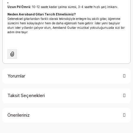
Uzun Pil Ömrü:
10-12 saate kadar çalma süresi, 3-4 saatte hızlı şarj imkanı.
Neden Aeroband Gitarı Tercih Etmelisiniz?
Geleneksel gitarlardan farklı olarak teknolojiyle entegre bu akıllı gitar, öğrenme
sürecini hem kolaylaştırır hem de daha eğlenceli hale getirir. İster yeni başlıyor
olun ister yıllardır çalıyor olun, Aeroband Guitar müzikal yolculuğunuzda sizi bir
adım öne taşır.
Yorumlar
Taksit Seçenekleri
Bu ürüne ilk yorumu siz yapın!
Önerileriniz
Yorum Yaz
Bu ürünün fiyat bilgisi, resim, ürün açıklamalarında ve diğer