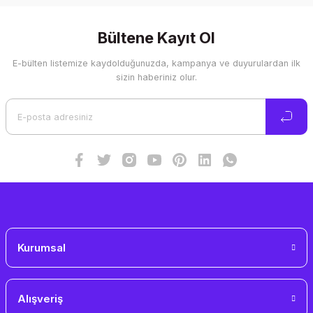
konularda yetersiz gördüğünüz noktaları öneri formunu
kullanarak tarafımıza iletebilirsiniz.
Görüş ve önerileriniz için teşekkür ederiz.
Bültene Kayıt Ol
E-bülten listemize kaydolduğunuzda, kampanya ve duyurulardan ilk
Ürün resmi kalitesiz, bozuk veya görüntülenemiyor.
sizin haberiniz olur.
Ürün açıklamasında eksik bilgiler bulunuyor.
Ürün bilgilerinde hatalar bulunuyor.
Ürün fiyatı diğer sitelerden daha pahalı.
Bu ürüne benzer farklı alternatifler olmalı.
Gönder
Kurumsal
Alışveriş