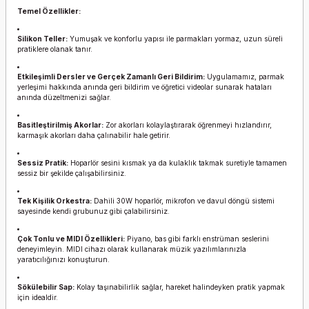
Temel Özellikler:
Silikon Teller:
Yumuşak ve konforlu yapısı ile parmakları yormaz, uzun süreli
pratiklere olanak tanır.
Etkileşimli Dersler ve Gerçek Zamanlı Geri Bildirim:
Uygulamamız, parmak
yerleşimi hakkında anında geri bildirim ve öğretici videolar sunarak hataları
anında düzeltmenizi sağlar.
Basitleştirilmiş Akorlar:
Zor akorları kolaylaştırarak öğrenmeyi hızlandırır,
karmaşık akorları daha çalınabilir hale getirir.
Sessiz Pratik:
Hoparlör sesini kısmak ya da kulaklık takmak suretiyle tamamen
sessiz bir şekilde çalışabilirsiniz.
Tek Kişilik Orkestra:
Dahili 30W hoparlör, mikrofon ve davul döngü sistemi
sayesinde kendi grubunuz gibi çalabilirsiniz.
Çok Tonlu ve MIDI Özellikleri:
Piyano, bas gibi farklı enstrüman seslerini
deneyimleyin. MIDI cihazı olarak kullanarak müzik yazılımlarınızla
yaratıcılığınızı konuşturun.
Sökülebilir Sap:
Kolay taşınabilirlik sağlar, hareket halindeyken pratik yapmak
için idealdir.