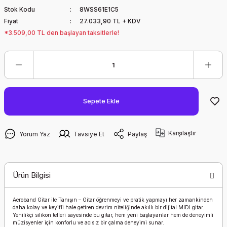
Stok Kodu
8WSS61E1C5
Fiyat
27.033,90 TL + KDV
*3.509,00 TL den başlayan taksitlerle!
Sepete Ekle
Karşılaştır
Yorum Yaz
Tavsiye Et
Paylaş
Ürün Bilgisi
Aeroband Gitar ile Tanışın – Gitar öğrenmeyi ve pratik yapmayı her zamankinden
daha kolay ve keyifli hale getiren devrim niteliğinde akıllı bir dijital MIDI gitar.
Yenilikçi silikon telleri sayesinde bu gitar, hem yeni başlayanlar hem de deneyimli
müzisyenler için konforlu ve acısız bir çalma deneyimi sunar.